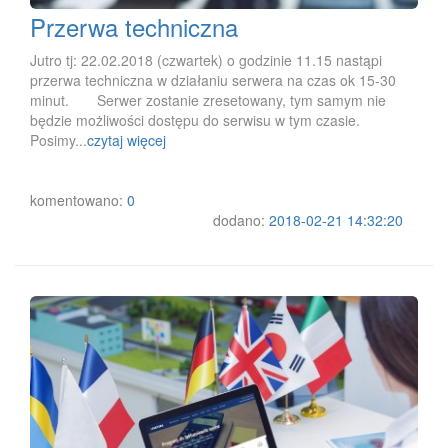
Przerwa techniczna
Jutro tj: 22.02.2018 (czwartek) o godzinie 11.15 nastąpi
przerwa techniczna w działaniu serwera na czas ok 15-30
minut. Serwer zostanie zresetowany, tym samym nie
będzie możliwości dostępu do serwisu w tym czasie.
Posimy...
czytaj więcej
komentowano:
0
dodano:
2018-02-21 14:32:20