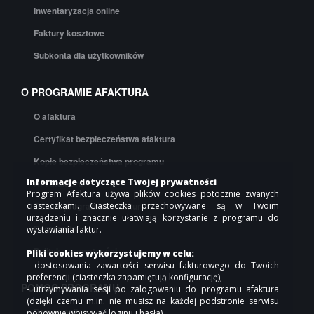
Inwentaryzacja online
Faktury kosztowe
Subkonta dla użytkowników
O PROGRAMIE AFAKTURA
O afaktura
Certyfikat bezpieczeństwa afaktura
Kopie bezpieczeństwa programu
Informacje dotyczące Twojej prywatności
API afaktura
Program Afaktura używa plików cookies potocznie zwanych
ciasteczkami. Ciasteczka przechowywane są w Twoim
Cennik programu do faktur
urządzeniu i znacznie ułatwiają korzystanie z programu do
Regulamin
wystawiania faktur.
Polityka prywatności
Pliki cookies wykorzystujemy w celu:
- dostosowania zawartości serwisu fakturowego do Twoich
preferencji (ciasteczka zapamiętują konfigurację),
POMOC PROGRAMU
- utrzymywania sesji po zalogowaniu do programu afaktura
(dzięki czemu m.in. nie musisz na każdej podstronie serwisu
Pomoc online
ponownie wpisywać loginu i hasła),