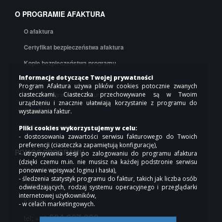
O PROGRAMIE AFAKTURA
O afaktura
Certyfikat bezpieczeństwa afaktura
Kopie bezpieczeństwa programu
Informacje dotyczące Twojej prywatności
API afaktura
Program Afaktura używa plików cookies potocznie zwanych
ciasteczkami. Ciasteczka przechowywane są w Twoim
Cennik programu do faktur
urządzeniu i znacznie ułatwiają korzystanie z programu do
Regulamin
wystawiania faktur.
Polityka prywatności
Pliki cookies wykorzystujemy w celu:
- dostosowania zawartości serwisu fakturowego do Twoich
preferencji (ciasteczka zapamiętują konfigurację),
POMOC PROGRAMU
- utrzymywania sesji po zalogowaniu do programu afaktura
(dzięki czemu m.in. nie musisz na każdej podstronie serwisu
Pomoc online
ponownie wpisywać loginu i hasła),
- śledzenia statystyk programu do faktur, takich jak liczba osób
Współpraca
odwiedzających, rodzaj systemu operacyjnego i przeglądarki
internetowej użytkowników,
Kontakt
- w celach marketingowych.
504 667 000
tel: +48