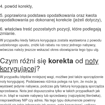
4. powód korekty,
5. poprawiona podstawa opodatkowania oraz kwota
opodatkowania po dokonanej korekcie (jeżeli dotyczy),
6. właściwa treść pozostałych pozycji, które podlegają
zmianie.
W przypadku kiedy faktura korygująca została wystawiona z powodu
udzielonego upustu, zniżki lub rabatu na rzecz jednego nabywcy,
wówczas należy jeszcze wskazać okres obowiązania tego typu ulg.
Czym różni się
korekta
od
noty
korygującej
?
W przypadku błędów mniejszej wagi, możliwe jest także sporządzenie
noty korygującej. Podstawowa różnica polega na tym, że może ją
wystawić jedynie nabywca, podczas gdy fakturę korygującą sporządza
sprzedawca. Nota jest dopuszczalna tylko w takich przypadkach jak
m.in. błąd w nazwie nabywcy lub sprzedawcy (najczęściej literówka),
nieprawidłowy NIP czy adres. Na tego typu dokumencie powinny
znaleźć się takie informacje jak wyraz „nota korygująca”, unikany