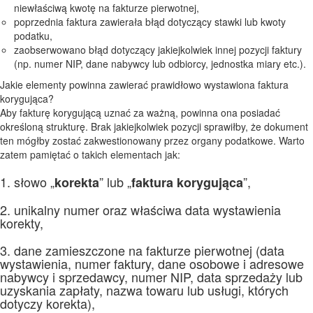
niewłaściwą kwotę na fakturze pierwotnej,
poprzednia faktura zawierała błąd dotyczący stawki lub kwoty
podatku,
zaobserwowano błąd dotyczący jakiejkolwiek innej pozycji faktury
(np. numer NIP, dane nabywcy lub odbiorcy, jednostka miary etc.).
Jakie elementy powinna zawierać prawidłowo wystawiona faktura
korygująca?
Aby fakturę korygującą uznać za ważną, powinna ona posiadać
określoną strukturę. Brak jakiejkolwiek pozycji sprawiłby, że dokument
ten mógłby zostać zakwestionowany przez organy podatkowe. Warto
zatem pamiętać o takich elementach jak:
1. słowo „
” lub „
”,
korekta
faktura korygująca
2. unikalny numer oraz właściwa data wystawienia
korekty,
3. dane zamieszczone na fakturze pierwotnej (data
wystawienia, numer faktury, dane osobowe i adresowe
nabywcy i sprzedawcy, numer NIP, data sprzedaży lub
uzyskania zapłaty, nazwa towaru lub usługi, których
dotyczy korekta),