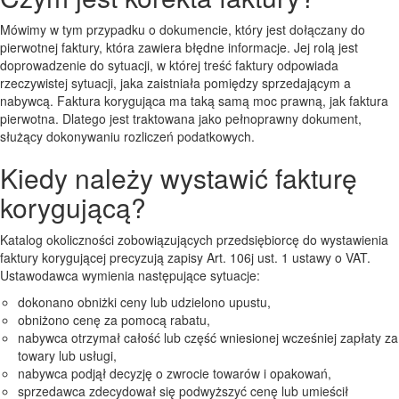
Mówimy w tym przypadku o dokumencie, który jest dołączany do
pierwotnej faktury, która zawiera błędne informacje. Jej rolą jest
doprowadzenie do sytuacji, w której treść faktury odpowiada
rzeczywistej sytuacji, jaka zaistniała pomiędzy sprzedającym a
nabywcą. Faktura korygująca ma taką samą moc prawną, jak faktura
pierwotna. Dlatego jest traktowana jako pełnoprawny dokument,
służący dokonywaniu rozliczeń podatkowych.
Kiedy należy wystawić fakturę
korygującą?
Katalog okoliczności zobowiązujących przedsiębiorcę do wystawienia
faktury korygującej precyzują zapisy Art. 106j ust. 1 ustawy o VAT.
Ustawodawca wymienia następujące sytuacje:
dokonano obniżki ceny lub udzielono upustu,
obniżono cenę za pomocą rabatu,
nabywca otrzymał całość lub część wniesionej wcześniej zapłaty za
towary lub usługi,
nabywca podjął decyzję o zwrocie towarów i opakowań,
sprzedawca zdecydował się podwyższyć cenę lub umieścił