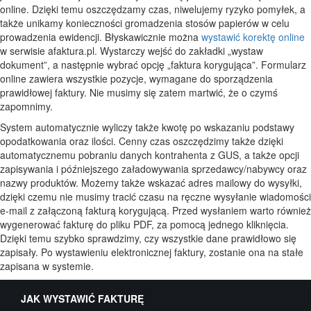
online. Dzięki temu oszczędzamy czas, niwelujemy ryzyko pomyłek, a
także unikamy konieczności gromadzenia stosów papierów w celu
prowadzenia ewidencji. Błyskawicznie można
wystawić korektę online
w serwisie afaktura.pl. Wystarczy wejść do zakładki „wystaw
dokument”, a następnie wybrać opcję „faktura korygująca”. Formularz
online zawiera wszystkie pozycje, wymagane do sporządzenia
prawidłowej faktury. Nie musimy się zatem martwić, że o czymś
zapomnimy.
System automatycznie wyliczy także kwotę po wskazaniu podstawy
opodatkowania oraz ilości. Cenny czas oszczędzimy także dzięki
automatycznemu pobraniu danych kontrahenta z GUS, a także opcji
zapisywania i późniejszego załadowywania sprzedawcy/nabywcy oraz
nazwy produktów. Możemy także wskazać adres mailowy do wysyłki,
dzięki czemu nie musimy tracić czasu na ręczne wysyłanie wiadomości
e-mail z załączoną fakturą korygującą. Przed wysłaniem warto również
wygenerować fakturę do pliku PDF, za pomocą jednego kliknięcia.
Dzięki temu szybko sprawdzimy, czy wszystkie dane prawidłowo się
zapisały. Po wystawieniu elektronicznej faktury, zostanie ona na stałe
zapisana w systemie.
JAK WYSTAWIĆ FAKTURĘ