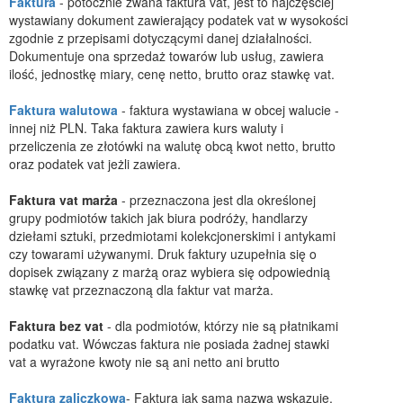
Faktura
- potocznie zwana faktura vat, jest to najczęściej
wystawiany dokument zawierający podatek vat w wysokości
zgodnie z przepisami dotyczącymi danej działalności.
Dokumentuje ona sprzedaż towarów lub usług, zawiera
ilość, jednostkę miary, cenę netto, brutto oraz stawkę vat.
Faktura walutowa
- faktura wystawiana w obcej walucie -
innej niż PLN. Taka faktura zawiera kurs waluty i
przeliczenia ze złotówki na walutę obcą kwot netto, brutto
oraz podatek vat jeżli zawiera.
Faktura vat marża
- przeznaczona jest dla określonej
grupy podmiotów takich jak biura podróży, handlarzy
dziełami sztuki, przedmiotami kolekcjonerskimi i antykami
czy towarami używanymi. Druk faktury uzupełnia się o
dopisek związany z marżą oraz wybiera się odpowiednią
stawkę vat przeznaczoną dla faktur vat marża.
Faktura bez vat
- dla podmiotów, którzy nie są płatnikami
podatku vat. Wówczas faktura nie posiada żadnej stawki
vat a wyrażone kwoty nie są ani netto ani brutto
Faktura zaliczkowa
- Faktura jak sama nazwa wskazuje,