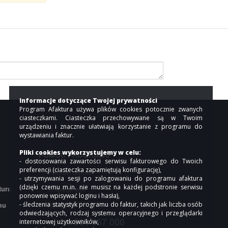
Informacje dotyczące Twojej prywatności
Program Afaktura używa plików cookies potocznie zwanych
ciasteczkami. Ciasteczka przechowywane są w Twoim
urządzeniu i znacznie ułatwiają korzystanie z programu do
wystawiania faktur.
Pliki cookies wykorzystujemy w celu:
POMOC PROGRAMU
- dostosowania zawartości serwisu fakturowego do Twoich
preferencji (ciasteczka zapamiętują konfigurację),
Pomoc online
- utrzymywania sesji po zalogowaniu do programu afaktura
(dzięki czemu m.in. nie musisz na każdej podstronie serwisu
tura
Współpraca
ponownie wpisywać loginu i hasła),
- śledzenia statystyk programu do faktur, takich jak liczba osób
mu
Kontakt
odwiedzających, rodzaj systemu operacyjnego i przeglądarki
504 667 000
internetowej użytkowników,
tel: +48