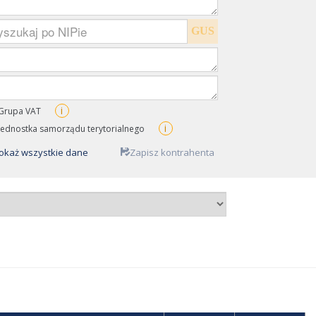
GUS
i
Grupa VAT
i
Jednostka samorządu terytorialnego
okaż wszystkie dane
Zapisz kontrahenta