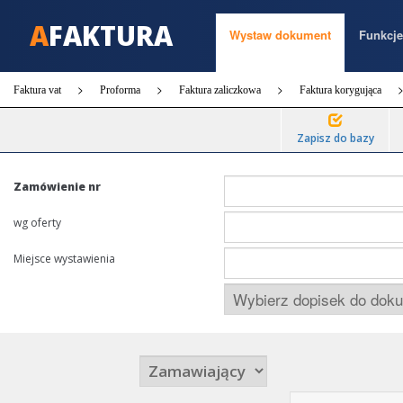
A
FAKTURA
Wystaw dokument
Funkcje
Faktura vat
Proforma
Faktura zaliczkowa
Faktura korygująca
Zapisz do bazy
Zamówienie nr
wg oferty
Miejsce wystawienia