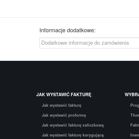
Informacje dodatkowe:
JAK WYSTAWIĆ FAKTURĘ
WYBR
Jak wystawić fakturę
Prog
Jak wystawić proformę
Tłum
Jak wystawić fakturę zaliczkową
Fakt
Jak wystawić fakturę korygującą
Inwe