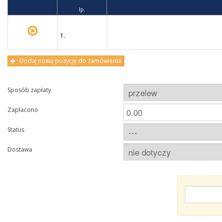
lp.
1.
Dodaj nową pozycję do zamówienia
Sposób zapłaty
Zapłacono
Status
Dostawa