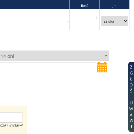
Ilość
Jm
Z
G
Ł
O
Ś
U
W
A
G
dził i wystawił
I