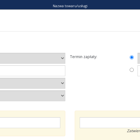
Nazwa towaru/usługi
Termin zapłaty:
Zatwier