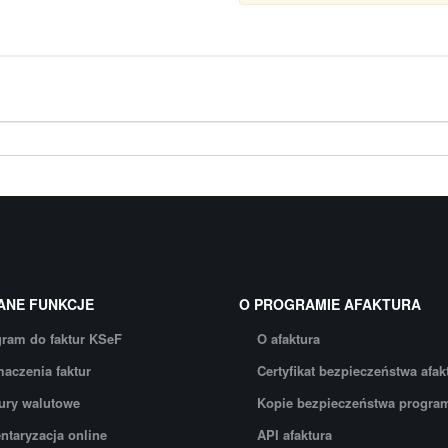
ANE FUNKCJE
O PROGRAMIE AFAKTURA
ram do faktur KSeF
O afaktura
aczenia faktur
Certyfikat bezpieczeństwa afak
ury walutowe
Kopie bezpieczeństwa progra
ntaryzacja online
API afaktura