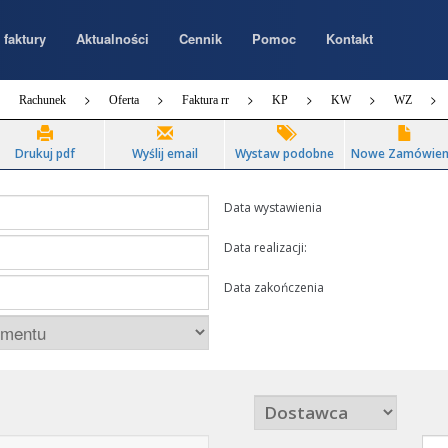
 faktury
Aktualności
Cennik
Pomoc
Kontakt
Rachunek
Oferta
Faktura rr
KP
KW
WZ
Drukuj pdf
Wyślij email
Wystaw podobne
Nowe Zamówien
Data wystawienia
Data realizacji:
Data zakończenia