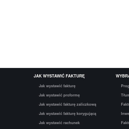
JAK WYSTAWIĆ FAKTURĘ
WYBR
Jak wystawić fakturę
Prog
Jak wystawić proformę
Tłum
Jak wystawić fakturę zaliczkową
Fakt
Jak wystawić fakturę korygującą
Inwe
Jak wystawić rachunek
Fakt