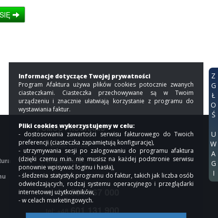
SIĘ
Z
Informacje dotyczące Twojej prywatności
Program Afaktura używa plików cookies potocznie zwanych
G
ciasteczkami. Ciasteczka przechowywane są w Twoim
Ł
urządzeniu i znacznie ułatwiają korzystanie z programu do
O
wystawiania faktur.
Ś
Pliki cookies wykorzystujemy w celu:
POMOC PROGRAMU
U
- dostosowania zawartości serwisu fakturowego do Twoich
preferencji (ciasteczka zapamiętują konfigurację),
W
Pomoc online
- utrzymywania sesji po zalogowaniu do programu afaktura
A
(dzięki czemu m.in. nie musisz na każdej podstronie serwisu
tura
Współpraca
G
ponownie wpisywać loginu i hasła),
I
mu
- śledzenia statystyk programu do faktur, takich jak liczba osób
Kontakt
odwiedzających, rodzaj systemu operacyjnego i przeglądarki
504 667 000
internetowej użytkowników,
tel: +48
- w celach marketingowych.
601 131 900
tel: +48