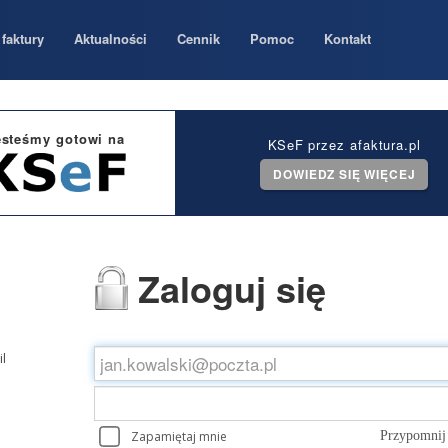
faktury
Aktualności
Cennik
Pomoc
Kontakt
esteśmy gotowi na
KSeF przez afaktura.pl
DOWIEDZ SIĘ WIĘCEJ
Zaloguj się
l
Zapamiętaj mnie
Przypomnij