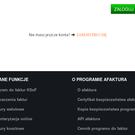
ZALOGUJ 
Nie masz jeszcze konta?
ZAREJESTRUJ SIĘ
ANE FUNKCJE
O PROGRAMIE AFAKTURA
ram do faktur KSeF
O afaktura
aczenia faktur
Certyfikat bezpieczeństwa afak
ury walutowe
Kopie bezpieczeństwa progra
ntaryzacja online
API afaktura
ury kosztowe
Cennik programu do faktur