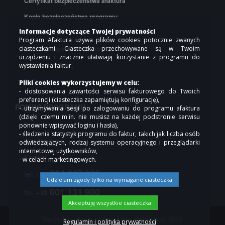
Certyfikat bezpieczeństwa afaktura
Kopie bezpieczeństwa programu
Informacje dotyczące Twojej prywatności
API afaktura
Program Afaktura używa plików cookies potocznie zwanych
ciasteczkami. Ciasteczka przechowywane są w Twoim
Cennik programu do faktur
urządzeniu i znacznie ułatwiają korzystanie z programu do
Regulamin
wystawiania faktur.
Polityka prywatności
Pliki cookies wykorzystujemy w celu:
- dostosowania zawartości serwisu fakturowego do Twoich
preferencji (ciasteczka zapamiętują konfigurację),
POMOC PROGRAMU
- utrzymywania sesji po zalogowaniu do programu afaktura
(dzięki czemu m.in. nie musisz na każdej podstronie serwisu
Pomoc online
ponownie wpisywać loginu i hasła),
- śledzenia statystyk programu do faktur, takich jak liczba osób
Współpraca
odwiedzających, rodzaj systemu operacyjnego i przeglądarki
internetowej użytkowników,
Kontakt
- w celach marketingowych.
504 667 000
tel: +48
Udzielam zgody tylko na wymagane ciasteczka
601 131 900
tel: +48
Akceptuję wszystkie ciasteczka
Wszystkie prawa zastrzeżone
afaktura.pl
2026
Regulamin i polityka prywatności