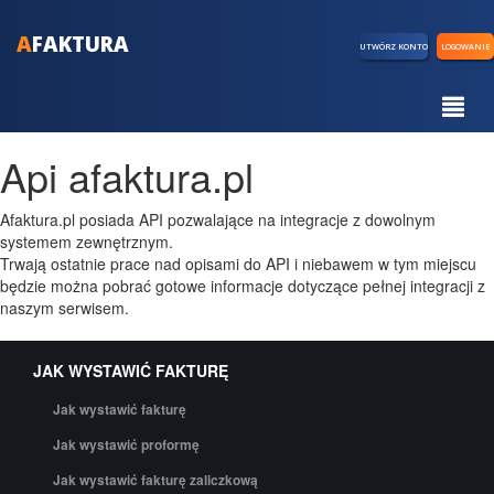
A
FAKTURA
UTWÓRZ KONTO
LOGOWANIE
Api afaktura.pl
Afaktura.pl posiada API pozwalające na integracje z dowolnym
systemem zewnętrznym.
Trwają ostatnie prace nad opisami do API i niebawem w tym miejscu
będzie można pobrać gotowe informacje dotyczące pełnej integracji z
naszym serwisem.
JAK WYSTAWIĆ FAKTURĘ
Jak wystawić fakturę
Jak wystawić proformę
Jak wystawić fakturę zaliczkową