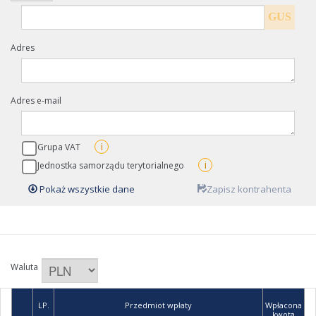
GUS
Adres
Adres e-mail
i
Grupa VAT
i
Jednostka samorządu terytorialnego
Pokaż wszystkie dane
Zapisz kontrahenta
Waluta
LP.
Przedmiot wpłaty
Wpłacona
kwota