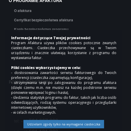
O PROGRAMIE AFAKTURA
O afaktura
Certyfikat bezpieczeństwa afaktura
Kopie bezpieczeństwa programu
Informacje dotyczące Twojej prywatności
API afaktura
Program Afaktura używa plików cookies potocznie zwanych
Cennik programu do faktur
ciasteczkami. Ciasteczka przechowywane są w Twoim
urządzeniu i znacznie ułatwiają korzystanie z programu do
Regulamin
wystawiania faktur.
Polityka prywatności
Pliki cookies wykorzystujemy w celu:
- dostosowania zawartości serwisu fakturowego do Twoich
preferencji (ciasteczka zapamiętują konfigurację),
POMOC PROGRAMU
- utrzymywania sesji po zalogowaniu do programu afaktura
(dzięki czemu m.in. nie musisz na każdej podstronie serwisu
Pomoc online
ponownie wpisywać loginu i hasła),
- śledzenia statystyk programu do faktur, takich jak liczba osób
Współpraca
odwiedzających, rodzaj systemu operacyjnego i przeglądarki
internetowej użytkowników,
Kontakt
- w celach marketingowych.
504 667 000
tel: +48
Udzielam zgody tylko na wymagane ciasteczka