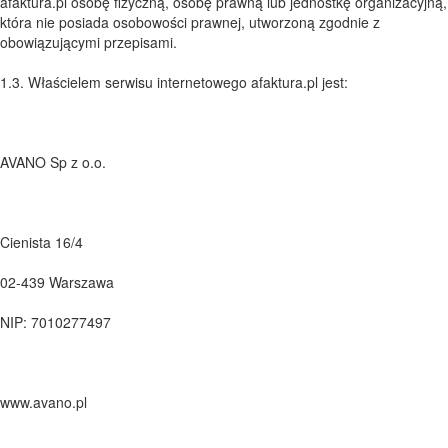
afaktura.pl osobę fizyczną, osobę prawną lub jednostkę organizacyjną,
która nie posiada osobowości prawnej, utworzoną zgodnie z
obowiązującymi przepisami.
1.3. Właścielem serwisu internetowego afaktura.pl jest:
AVANO Sp z o.o.
Cienista 16/4
02-439 Warszawa
NIP: 7010277497
www.avano.pl