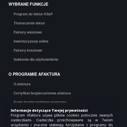
WYBRANE FUNKCJE
Program do faktur KSeF
Tłumaczenia faktur
Faktury walutowe
Inwentaryzacja online
Faktury kosztowe
Subkonta dla użytkowników
O PROGRAMIE AFAKTURA
O afaktura
Certyfikat bezpieczeństwa afaktura
Kopie bezpieczeństwa programu
Informacje dotyczące Twojej prywatności
API afaktura
Program Afaktura używa plików cookies potocznie zwanych
ciasteczkami. Ciasteczka przechowywane są w Twoim
Cennik programu do faktur
urządzeniu i znacznie ułatwiają korzystanie z programu do