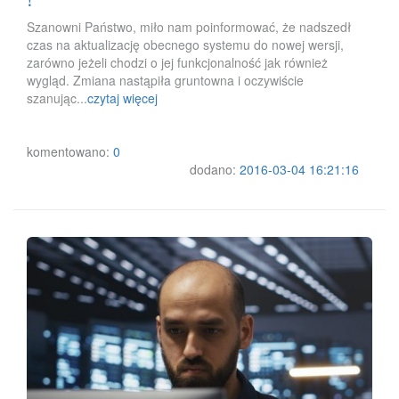
Szanowni Państwo, miło nam poinformować, że nadszedł
czas na aktualizację obecnego systemu do nowej wersji,
zarówno jeżeli chodzi o jej funkcjonalność jak również
wygląd. Zmiana nastąpiła gruntowna i oczywiście
szanując...
czytaj więcej
komentowano:
0
dodano:
2016-03-04 16:21:16