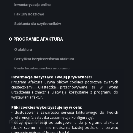
Inwentaryzacja online
Faktury kosztowe
Subkonta dla użytkowników
O PROGRAMIE AFAKTURA
O afaktura
Certyfikat bezpieczeństwa afaktura
Kopie bezpieczeństwa programu
Informacje dotyczące Twojej prywatności
API afaktura
Program Afaktura używa plików cookies potocznie zwanych
ciasteczkami. Ciasteczka przechowywane są w Twoim
Cennik programu do faktur
urządzeniu i znacznie ułatwiają korzystanie z programu do
Regulamin
wystawiania faktur.
Polityka prywatności
Pliki cookies wykorzystujemy w celu:
- dostosowania zawartości serwisu fakturowego do Twoich
preferencji (ciasteczka zapamiętują konfigurację),
POMOC PROGRAMU
- utrzymywania sesji po zalogowaniu do programu afaktura
(dzięki czemu m.in. nie musisz na każdej podstronie serwisu
Pomoc online
ponownie wpisywać loginu i hasła),