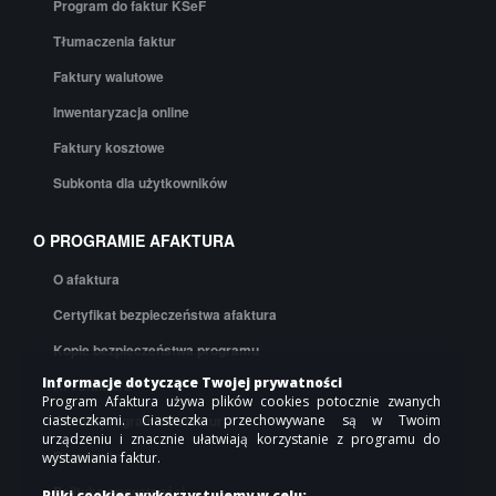
Program do faktur KSeF
Tłumaczenia faktur
Faktury walutowe
Inwentaryzacja online
Faktury kosztowe
Subkonta dla użytkowników
O PROGRAMIE AFAKTURA
O afaktura
Certyfikat bezpieczeństwa afaktura
Kopie bezpieczeństwa programu
Informacje dotyczące Twojej prywatności
API afaktura
Program Afaktura używa plików cookies potocznie zwanych
Cennik programu do faktur
ciasteczkami. Ciasteczka przechowywane są w Twoim
urządzeniu i znacznie ułatwiają korzystanie z programu do
Regulamin
wystawiania faktur.
Polityka prywatności
Pliki cookies wykorzystujemy w celu: