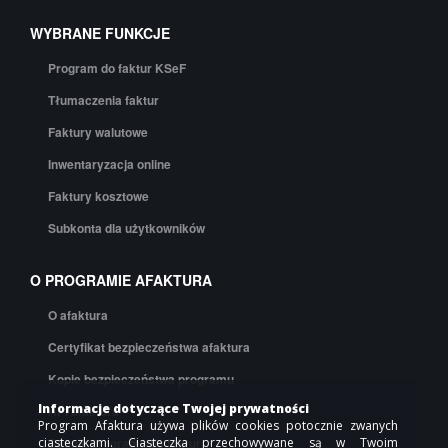
WYBRANE FUNKCJE
Program do faktur KSeF
Tłumaczenia faktur
Faktury walutowe
Inwentaryzacja online
Faktury kosztowe
Subkonta dla użytkowników
O PROGRAMIE AFAKTURA
O afaktura
Certyfikat bezpieczeństwa afaktura
Kopie bezpieczeństwa programu
Informacje dotyczące Twojej prywatności
API afaktura
Program Afaktura używa plików cookies potocznie zwanych
Cennik programu do faktur
ciasteczkami. Ciasteczka przechowywane są w Twoim