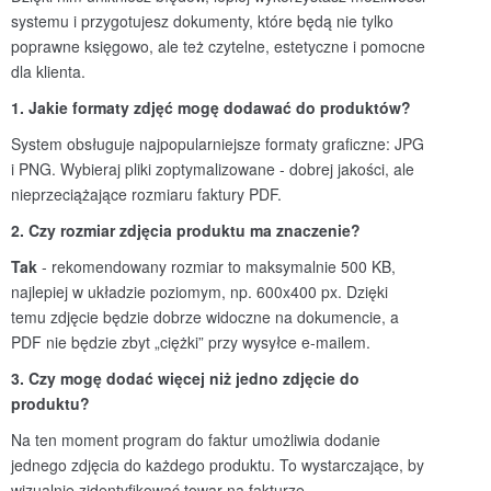
systemu i przygotujesz dokumenty, które będą nie tylko
poprawne księgowo, ale też czytelne, estetyczne i pomocne
dla klienta.
1. Jakie formaty zdjęć mogę dodawać do produkt
ó
w?
System obsługuje najpopularniejsze formaty graficzne: JPG
i PNG. Wybieraj pliki zoptymalizowane - dobrej jakości, ale
nieprzeciążające rozmiaru faktury PDF.
2. Czy rozmiar zdję
cia produktu ma znaczenie?
Tak
- rekomendowany rozmiar to maksymalnie 500 KB,
najlepiej w układzie poziomym, np. 600x400 px. Dzięki
temu zdjęcie będzie dobrze widoczne na dokumencie, a
PDF nie będzie zbyt „ciężki” przy wysyłce e-mailem.
3. Czy mogę dodać więcej niż jedno zdjęcie do
produktu?
Na ten moment program do faktur umożliwia dodanie
jednego zdjęcia do każdego produktu. To wystarczające, by
wizualnie zidentyfikować towar na fakturze.