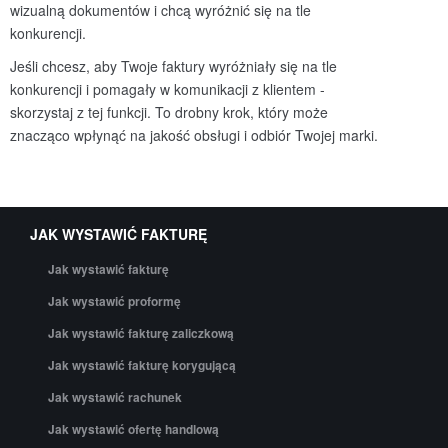
wizualną dokumentów i chcą wyróżnić się na tle
konkurencji.
Jeśli chcesz, aby Twoje faktury wyróżniały się na tle
konkurencji i pomagały w komunikacji z klientem -
skorzystaj z tej funkcji. To drobny krok, który może
znacząco wpłynąć na jakość obsługi i odbiór Twojej marki.
JAK WYSTAWIĆ FAKTURĘ
Jak wystawić fakturę
Jak wystawić proformę
Jak wystawić fakturę zaliczkową
Jak wystawić fakturę korygującą
Jak wystawić rachunek
Jak wystawić ofertę handlową