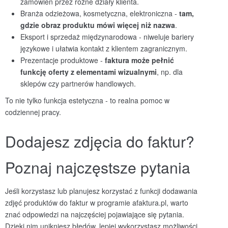
zamówień przez różne działy klienta.
Branża odzieżowa, kosmetyczna, elektroniczna -
tam,
gdzie obraz produktu m
ówi więcej niż nazwa
.
Eksport i sprzedaż międzynarodowa - niweluje bariery
językowe i ułatwia kontakt z klientem zagranicznym.
Prezentacje produktowe -
faktura moż
e pełnić
funkcję oferty z elementami wizualnymi
, np. dla
sklepów czy partnerów handlowych.
To nie tylko funkcja estetyczna - to realna pomoc w
codziennej pracy.
Dodajesz zdjęcia do faktur?
Poznaj najczęstsze pytania
Jeśli korzystasz lub planujesz korzystać z funkcji dodawania
zdjęć produktów do faktur w programie afaktura.pl, warto
znać odpowiedzi na najczęściej pojawiające się pytania.
Dzięki nim unikniesz błędów, lepiej wykorzystasz możliwości