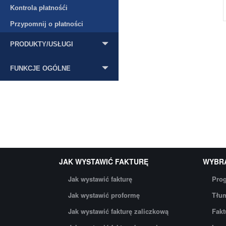
Kontrola płatnośći
Przypomnij o płatności
PRODUKTY/USŁUGI
FUNKCJE OGÓLNE
JAK WYSTAWIĆ FAKTURĘ
WYBR
Jak wystawić fakturę
Prog
Jak wystawić proformę
Tłum
Jak wystawić fakturę zaliczkową
Fakt