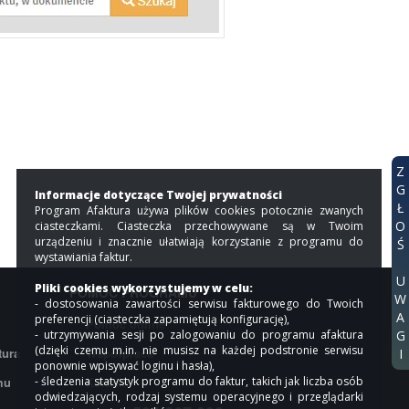
Z
G
Informacje dotyczące Twojej prywatności
Ł
Program Afaktura używa plików cookies potocznie zwanych
O
ciasteczkami. Ciasteczka przechowywane są w Twoim
urządzeniu i znacznie ułatwiają korzystanie z programu do
Ś
wystawiania faktur.
U
Pliki cookies wykorzystujemy w celu:
POMOC PROGRAMU
W
- dostosowania zawartości serwisu fakturowego do Twoich
A
preferencji (ciasteczka zapamiętują konfigurację),
Pomoc online
G
- utrzymywania sesji po zalogowaniu do programu afaktura
(dzięki czemu m.in. nie musisz na każdej podstronie serwisu
tura
Współpraca
I
ponownie wpisywać loginu i hasła),
mu
- śledzenia statystyk programu do faktur, takich jak liczba osób
Kontakt
odwiedzających, rodzaj systemu operacyjnego i przeglądarki