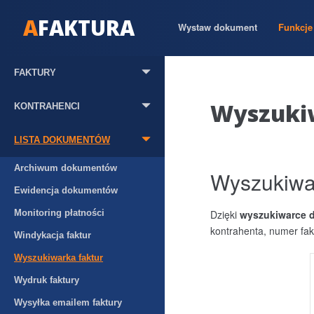
A
FAKTURA
Wystaw dokument
Funkcje 
FAKTURY
Wyszukiw
KONTRAHENCI
LISTA DOKUMENTÓW
Archiwum dokumentów
Wyszukiwa
Ewidencja dokumentów
Monitoring płatności
Dzięki
wyszukiwarce
kontrahenta, numer fa
Windykacja faktur
Wyszukiwarka faktur
Wydruk faktury
Wysyłka emailem faktury