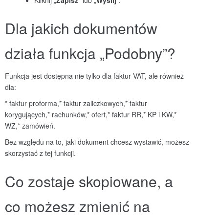
Kliknij „
Zapisz
” lub „
Wyślij
”.
Dla jakich dokumentów
działa funkcja „Podobny”?
Funkcja jest dostępna nie tylko dla faktur VAT, ale również
dla:
* faktur proforma,
* faktur zaliczkowych,
* faktur
korygujących,
* rachunków,
* ofert,
* faktur RR,
* KP i KW,
*
WZ,
* zamówień.
Bez względu na to, jaki dokument chcesz wystawić, możesz
skorzystać z tej funkcji.
Co zostaje skopiowane, a
co możesz zmienić na