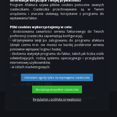
Informacje dotyczące Twojej prywatności
API afaktura
Program Afaktura używa plików cookies potocznie zwanych
ciasteczkami. Ciasteczka przechowywane są w Twoim
Cennik programu do faktur
urządzeniu i znacznie ułatwiają korzystanie z programu do
Regulamin
wystawiania faktur.
Polityka prywatności
Pliki cookies wykorzystujemy w celu:
- dostosowania zawartości serwisu fakturowego do Twoich
preferencji (ciasteczka zapamiętują konfigurację),
POMOC PROGRAMU
- utrzymywania sesji po zalogowaniu do programu afaktura
(dzięki czemu m.in. nie musisz na każdej podstronie serwisu
Pomoc online
ponownie wpisywać loginu i hasła),
- śledzenia statystyk programu do faktur, takich jak liczba osób
Współpraca
odwiedzających, rodzaj systemu operacyjnego i przeglądarki
internetowej użytkowników,
Kontakt
- w celach marketingowych.
504 667 000
tel: +48
Udzielam zgody tylko na wymagane ciasteczka
601 131 900
tel: +48
Akceptuję wszystkie ciasteczka
Wszystkie prawa zastrzeżone
afaktura.pl
2026
Regulamin i polityka prywatności