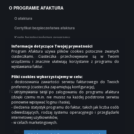
O PROGRAMIE AFAKTURA
O afaktura
Certyfikat bezpieczeństwa afaktura
Kopie bezpieczeństwa programu
Informacje dotyczące Twojej prywatności
API afaktura
Program Afaktura używa plików cookies potocznie zwanych
ciasteczkami. Ciasteczka przechowywane są w Twoim
Cennik programu do faktur
urządzeniu i znacznie ułatwiają korzystanie z programu do
Regulamin
wystawiania faktur.
Polityka prywatności
Pliki cookies wykorzystujemy w celu:
- dostosowania zawartości serwisu fakturowego do Twoich
preferencji (ciasteczka zapamiętują konfigurację),
POMOC PROGRAMU
- utrzymywania sesji po zalogowaniu do programu afaktura
(dzięki czemu m.in. nie musisz na każdej podstronie serwisu
Pomoc online
ponownie wpisywać loginu i hasła),
- śledzenia statystyk programu do faktur, takich jak liczba osób
Współpraca
odwiedzających, rodzaj systemu operacyjnego i przeglądarki
internetowej użytkowników,
Kontakt
- w celach marketingowych.
504 667 000
tel: +48