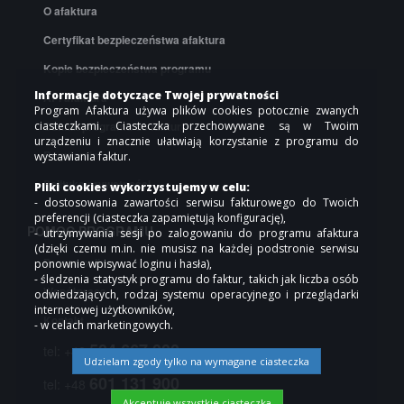
O afaktura
Certyfikat bezpieczeństwa afaktura
Kopie bezpieczeństwa programu
Informacje dotyczące Twojej prywatności
API afaktura
Program Afaktura używa plików cookies potocznie zwanych
Cennik programu do faktur
ciasteczkami. Ciasteczka przechowywane są w Twoim
urządzeniu i znacznie ułatwiają korzystanie z programu do
Regulamin
wystawiania faktur.
Polityka prywatności
Pliki cookies wykorzystujemy w celu:
- dostosowania zawartości serwisu fakturowego do Twoich
preferencji (ciasteczka zapamiętują konfigurację),
POMOC PROGRAMU
- utrzymywania sesji po zalogowaniu do programu afaktura
(dzięki czemu m.in. nie musisz na każdej podstronie serwisu
Pomoc online
ponownie wpisywać loginu i hasła),
- śledzenia statystyk programu do faktur, takich jak liczba osób
Współpraca
odwiedzających, rodzaj systemu operacyjnego i przeglądarki
internetowej użytkowników,
Kontakt
- w celach marketingowych.
504 667 000
tel: +48
Udzielam zgody tylko na wymagane ciasteczka
601 131 900
tel: +48
Akceptuję wszystkie ciasteczka