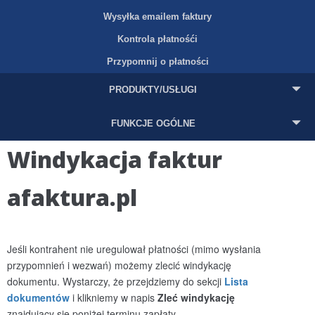
Wysyłka emailem faktury
Kontrola płatnośći
Przypomnij o płatności
PRODUKTY/USŁUGI
FUNKCJE OGÓLNE
Windykacja faktur
afaktura.pl
Jeśli kontrahent nie uregulował płatności (mimo wysłania
przypomnień i wezwań) możemy zlecić windykację
dokumentu. Wystarczy, że przejdziemy do sekcji
Lista
dokumentów
i klikniemy w napis
Zleć windykację
znajdujący się poniżej terminu zapłaty.