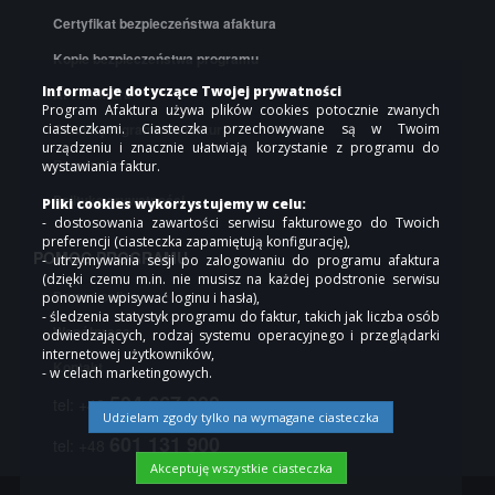
Certyfikat bezpieczeństwa afaktura
Kopie bezpieczeństwa programu
Informacje dotyczące Twojej prywatności
API afaktura
Program Afaktura używa plików cookies potocznie zwanych
Cennik programu do faktur
ciasteczkami. Ciasteczka przechowywane są w Twoim
urządzeniu i znacznie ułatwiają korzystanie z programu do
Regulamin
wystawiania faktur.
Polityka prywatności
Pliki cookies wykorzystujemy w celu:
- dostosowania zawartości serwisu fakturowego do Twoich
preferencji (ciasteczka zapamiętują konfigurację),
POMOC PROGRAMU
- utrzymywania sesji po zalogowaniu do programu afaktura
(dzięki czemu m.in. nie musisz na każdej podstronie serwisu
Pomoc online
ponownie wpisywać loginu i hasła),
- śledzenia statystyk programu do faktur, takich jak liczba osób
Współpraca
odwiedzających, rodzaj systemu operacyjnego i przeglądarki
internetowej użytkowników,
Kontakt
- w celach marketingowych.
504 667 000
tel: +48
Udzielam zgody tylko na wymagane ciasteczka
601 131 900
tel: +48
Akceptuję wszystkie ciasteczka