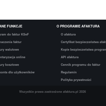
ANE FUNKCJE
O PROGRAMIE AFAKTURA
ram do faktur KSeF
O afaktura
aczenia faktur
Certyfikat bezpieczeństwa afak
ury walutowe
Kopie bezpieczeństwa progra
ntaryzacja online
API afaktura
ury kosztowe
Cennik programu do faktur
onta dla użytkowników
Regulamin
Polityka prywatności
Wszystkie prawa zastrzeżone
afaktura.pl
2026