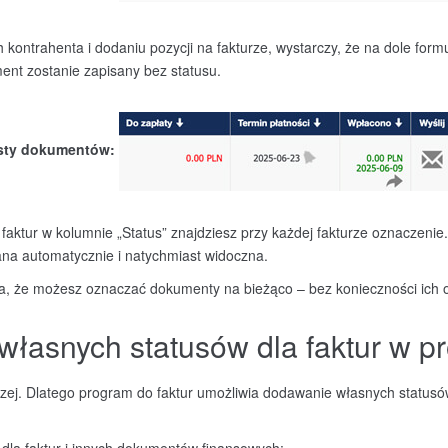
kontrahenta i dodaniu pozycji na fakturze, wystarczy, że na dole formul
ment zostanie zapisany bez statusu.
isty dokument
ów:
y faktur w kolumnie „Status” znajdziesz przy każdej fakturze oznaczenie
na automatycznie i natychmiast widoczna.
a, że możesz oznaczać dokumenty na bieżąco – bez konieczności ich o
własnych statusów dla faktur w p
czej. Dlatego program do faktur umożliwia dodawanie własnych statusów