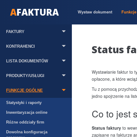
A
FAKTURA
Wystaw dokument
Funkcje 
FAKTURY
Status f
KONTRAHENCI
LISTA DOKUMENTÓW
Wystawianie faktur to 
PRODUKTY/USŁUGI
opłacone, a które wciąż
Tu z pomocą przychodzi
FUNKCJE OGÓLNE
jedno spojrzenie na li
Statystyki i raporty
Co to jest 
Inwentaryzacja online
Różne oddziały firm
Status faktury
to wewn
Dowolna konfiguracja
zapisane na fakturze an