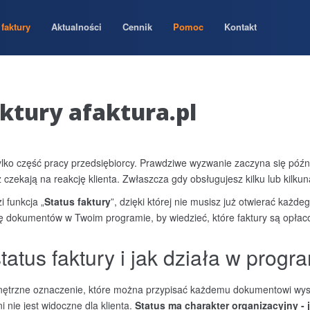
faktury
Aktualności
Cennik
Pomoc
Kontakt
aktury afaktura.pl
tylko część pracy przedsiębiorcy. Prawdziwe wyzwanie zaczyna się późni
 czekają na reakcję klienta. Zwłaszcza gdy obsługujesz kilku lub kilku
 funkcja „
Status faktury
”, dzięki której nie musisz już otwierać każ
stę dokumentów w Twoim programie, by wiedzieć, które faktury są opłac
status faktury i jak działa w progr
ętrzne oznaczenie, które można przypisać każdemu dokumentowi wys
i nie jest widoczne dla klienta.
Status ma charakter organizacyjny -