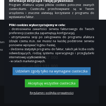
Informacje dotyczące Twojej prywatności
Program Afaktura używa plików cookies potocznie zwanych
ciasteczkami. Ciasteczka przechowywane są w Twoim
urządzeniu i znacznie ułatwiają korzystanie z programu do
wystawiania faktur.
Pliki cookies wykorzystujemy w celu:
POMOC PROGRAMU
- dostosowania zawartości serwisu fakturowego do Twoich
preferencji (ciasteczka zapamiętują konfigurację),
Pomoc online
- utrzymywania sesji po zalogowaniu do programu afaktura
(dzięki czemu m.in. nie musisz na każdej podstronie serwisu
tura
Współpraca
ponownie wpisywać loginu i hasła),
mu
- śledzenia statystyk programu do faktur, takich jak liczba osób
Kontakt
odwiedzających, rodzaj systemu operacyjnego i przeglądarki
504 667 000
internetowej użytkowników,
tel: +48
- w celach marketingowych.
601 131 900
tel: +48
Udzielam zgody tylko na wymagane ciasteczka
Akceptuję wszystkie ciasteczka
Regulamin i polityka prywatności