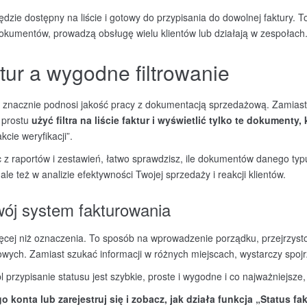
dzie dostępny na liście i gotowy do przypisania do dowolnej faktury. T
okumentów, prowadzą obsługę wielu klientów lub działają w zespołach
tur a wygodne filtrowanie
znacznie podnosi jakość pracy z dokumentacją sprzedażową. Zamiast sc
 prostu
użyć
filtra na liście faktur i wyświetlić tylko te dokumenty, 
kcie weryfikacji”.
 z raportów i zestawień, łatwo sprawdzisz, ile dokumentów danego typu
le też w analizie efektywności Twojej sprzedaży i reakcji klientów.
ój system fakturowania
więcej niż oznaczenia. To sposób na wprowadzenie porządku, przejrzysto
ch. Zamiast szukać informacji w różnych miejscach, wystarczy spojrze
 przypisanie statusu jest szybkie, proste i wygodne i co najważniejsze
 konta lub zarejestruj się i zobacz, jak działa funkcja „Status fak