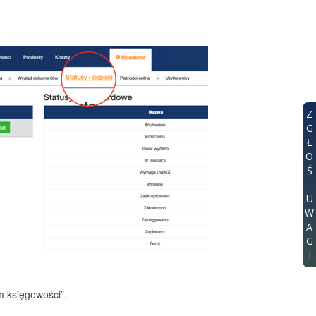
Z
G
Ł
O
Ś
U
W
A
G
I
m księgowości
”.