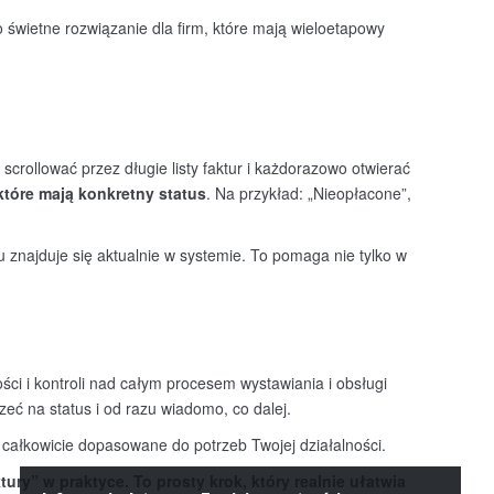
o świetne rozwiązanie dla firm, które mają wieloetapowy
.
rollować przez długie listy faktur i każdorazowo otwierać
kt
óre mają konkretny status
. Na przykład: „Nieopłacone”,
 znajduje się aktualnie w systemie. To pomaga nie tylko w
ści i kontroli nad całym procesem wystawiania i obsługi
ć na status i od razu wiadomo, co dalej.
, całkowicie dopasowane do potrzeb Twojej działalności.
tury” w praktyce. To prosty krok, kt
óry realnie ułatwia