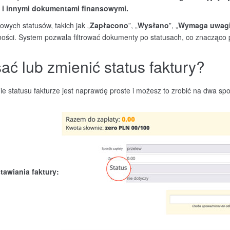
i i innymi dokumentami finansowymi.
owych statusów, takich jak „
Zapłacono
”, „
Wysł
ano
”, „
Wymaga uwag
lności. System pozwala filtrować dokumenty po statusach, co znacząco p
ać lub zmienić status faktury?
ie statusu fakturze jest naprawdę proste i możesz to zrobić na dwa sp
awiania faktury: