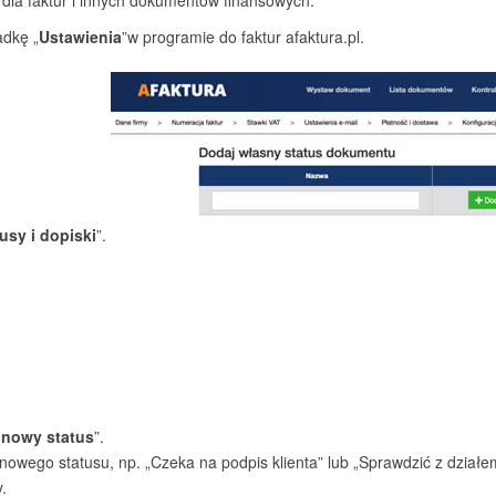
dla faktur i innych dokumentów finansowych:
adkę „
Ustawienia
”w programie do faktur afaktura.pl.
usy i dopiski
”.
 nowy status
”.
nowego statusu, np. „
Czeka na podpis klienta
” lub „
Sprawdzić z działe
.