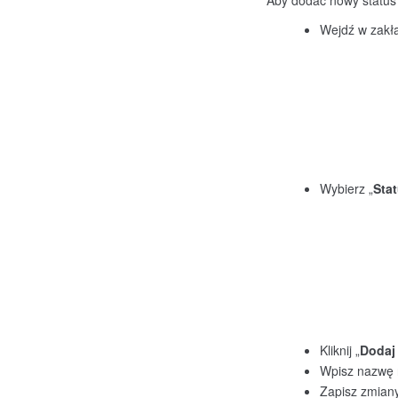
Aby dodać nowy status 
Wejdź w zakł
Wybierz „
Stat
Kliknij „
Dodaj
Wpisz nazwę 
Zapisz zmiany