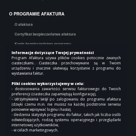
O PROGRAMIE AFAKTURA
O afaktura
Certyfikat bezpieczeństwa afaktura
Kopie bezpieczeństwa programu
Informacje dotyczące Twojej prywatności
API afaktura
Program Afaktura używa plików cookies potocznie zwanych
Cennik programu do faktur
ciasteczkami. Ciasteczka przechowywane są w Twoim
urządzeniu i znacznie ułatwiają korzystanie z programu do
Regulamin
wystawiania faktur.
Polityka prywatności
Pliki cookies wykorzystujemy w celu:
- dostosowania zawartości serwisu fakturowego do Twoich
preferencji (ciasteczka zapamiętują konfigurację),
POMOC PROGRAMU
- utrzymywania sesji po zalogowaniu do programu afaktura
(dzięki czemu m.in. nie musisz na każdej podstronie serwisu
Pomoc online
ponownie wpisywać loginu i hasła),
- śledzenia statystyk programu do faktur, takich jak liczba osób
Współpraca
odwiedzających, rodzaj systemu operacyjnego i przeglądarki
internetowej użytkowników,
Kontakt
- w celach marketingowych.