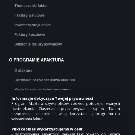
Tłumaczenia faktur
Faktury walutowe
Inwentaryzacja online
Faktury kosztowe
Subkonta dla użytkowników
O PROGRAMIE AFAKTURA
O afaktura
Certyfikat bezpieczeństwa afaktura
Kopie bezpieczeństwa programu
Informacje dotyczące Twojej prywatności
API afaktura
Program Afaktura używa plików cookies potocznie zwanych
Cennik programu do faktur
ciasteczkami. Ciasteczka przechowywane są w Twoim
urządzeniu i znacznie ułatwiają korzystanie z programu do
Regulamin
wystawiania faktur.
Polityka prywatności
Pliki cookies wykorzystujemy w celu:
- dostosowania zawartości serwisu fakturowego do Twoich