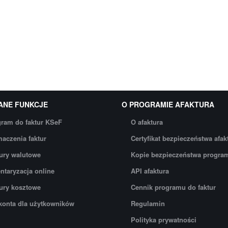
ANE FUNKCJE
O PROGRAMIE AFAKTURA
ram do faktur KSeF
O afaktura
aczenia faktur
Certyfikat bezpieczeństwa afak
ury walutowe
Kopie bezpieczeństwa progra
ntaryzacja online
API afaktura
ury kosztowe
Cennik programu do faktur
onta dla użytkowników
Regulamin
Polityka prywatności