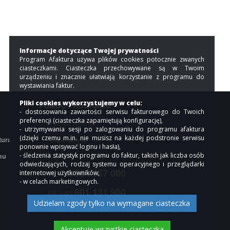
Informacje dotyczące Twojej prywatności
Program Afaktura używa plików cookies potocznie zwanych
ciasteczkami. Ciasteczka przechowywane są w Twoim
urządzeniu i znacznie ułatwiają korzystanie z programu do
wystawiania faktur.
Pliki cookies wykorzystujemy w celu:
POMOC PROGRAMU
- dostosowania zawartości serwisu fakturowego do Twoich
preferencji (ciasteczka zapamiętują konfigurację),
Pomoc online
- utrzymywania sesji po zalogowaniu do programu afaktura
(dzięki czemu m.in. nie musisz na każdej podstronie serwisu
tura
Współpraca
ponownie wpisywać loginu i hasła),
mu
- śledzenia statystyk programu do faktur, takich jak liczba osób
Kontakt
odwiedzających, rodzaj systemu operacyjnego i przeglądarki
504 667 000
internetowej użytkowników,
tel: +48
- w celach marketingowych.
601 131 900
tel: +48
Udzielam zgody tylko na wymagane ciasteczka
Akceptuję wszystkie ciasteczka