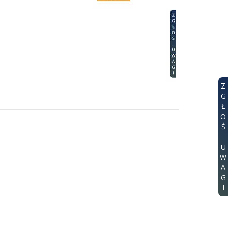
Z
G
Ł
O
Ś
U
W
A
G
I