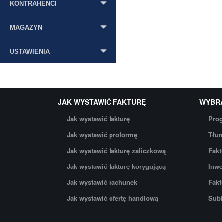
KONTRAHENCI
MAGAZYN
USTAWIENIA
JAK WYSTAWIĆ FAKTURĘ
WYBR
Jak wystawić fakturę
Prog
Jak wystawić proformę
Tłum
Jak wystawić fakturę zaliczkową
Fakt
Jak wystawić fakturę korygującą
Inwe
Jak wystawić rachunek
Fakt
Jak wystawić ofertę handlową
Subk