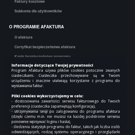
Faktury kosztowe
Subkonta dla użytkowników
O PROGRAMIE AFAKTURA
O afaktura
Certyfikat bezpieczeństwa afaktura
Kopie bezpieczeństwa programu
Informacje dotyczące Twojej prywatności
API afaktura
Program Afaktura używa plików cookies potocznie zwanych
Cennik programu do faktur
ciasteczkami. Ciasteczka przechowywane są w Twoim
urządzeniu i znacznie ułatwiają korzystanie z programu do
Regulamin
wystawiania faktur.
Polityka prywatności
Pliki cookies wykorzystujemy w celu:
- dostosowania zawartości serwisu fakturowego do Twoich
preferencji (ciasteczka zapamiętują konfigurację),
POMOC PROGRAMU
- utrzymywania sesji po zalogowaniu do programu afaktura
(dzięki czemu m.in. nie musisz na każdej podstronie serwisu
Pomoc online
ponownie wpisywać loginu i hasła),
- śledzenia statystyk programu do faktur, takich jak liczba osób
Współpraca
odwiedzających, rodzaj systemu operacyjnego i przeglądarki