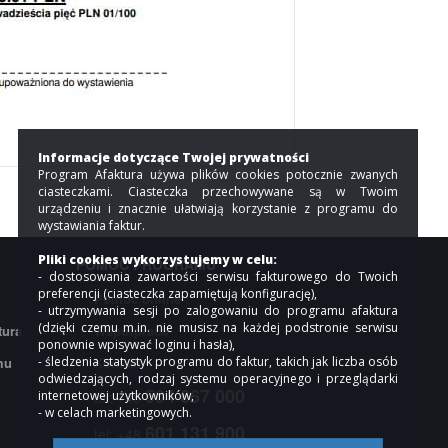
Informacje dotyczące Twojej prywatności
Program Afaktura używa plików cookies potocznie zwanych
ciasteczkami. Ciasteczka przechowywane są w Twoim
urządzeniu i znacznie ułatwiają korzystanie z programu do
wystawiania faktur.
Pliki cookies wykorzystujemy w celu:
POMOC PROGRAMU
- dostosowania zawartości serwisu fakturowego do Twoich
preferencji (ciasteczka zapamiętują konfigurację),
Pomoc online
- utrzymywania sesji po zalogowaniu do programu afaktura
(dzięki czemu m.in. nie musisz na każdej podstronie serwisu
tura
Współpraca
ponownie wpisywać loginu i hasła),
mu
- śledzenia statystyk programu do faktur, takich jak liczba osób
Kontakt
odwiedzających, rodzaj systemu operacyjnego i przeglądarki
504 667 000
internetowej użytkowników,
tel: +48
- w celach marketingowych.
601 131 900
tel: +48