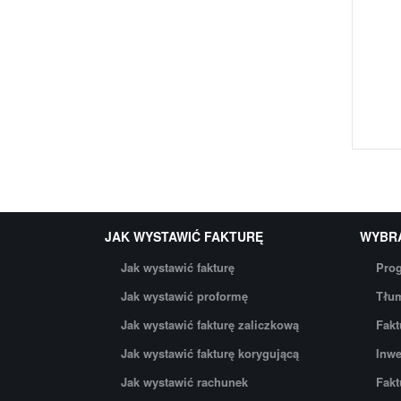
JAK WYSTAWIĆ FAKTURĘ
WYBR
Jak wystawić fakturę
Prog
Jak wystawić proformę
Tłum
Jak wystawić fakturę zaliczkową
Fakt
Jak wystawić fakturę korygującą
Inwe
Jak wystawić rachunek
Fakt