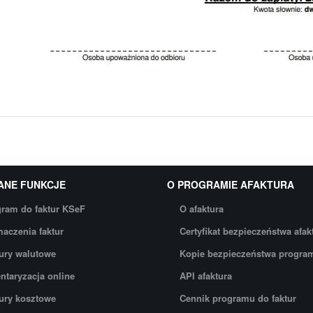
ANE FUNKCJE
O PROGRAMIE AFAKTURA
ram do faktur KSeF
O afaktura
aczenia faktur
Certyfikat bezpieczeństwa afak
ury walutowe
Kopie bezpieczeństwa progra
ntaryzacja online
API afaktura
ury kosztowe
Cennik programu do faktur