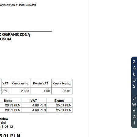
Z
G
Ł
O
Ś
U
W
A
G
I