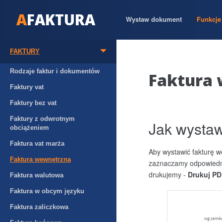
A
FAKTURA
Wystaw dokument
Funkcje 
FAKTURY
Rodzaje faktur i dokumentów
Faktura 
Faktury vat
Faktury bez vat
Faktury z odwrotnym
Jak wystaw
obciążeniem
Faktura vat marża
Aby wystawić fakturę 
Faktura wewnętrzna
zaznaczamy odpowiedni
drukujemy -
Drukuj P
Faktura walutowa
Faktura w obcym języku
Faktura zaliczkowa