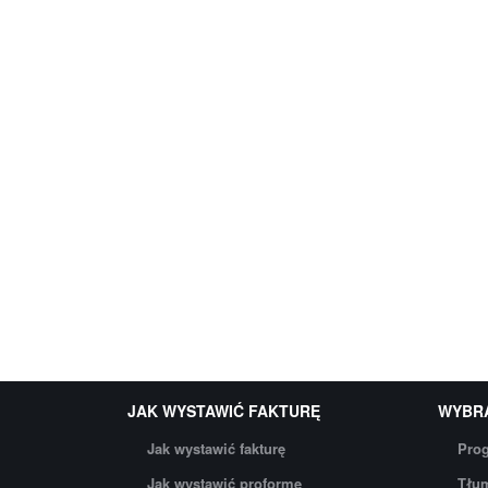
JAK WYSTAWIĆ FAKTURĘ
WYBR
Jak wystawić fakturę
Prog
Jak wystawić proformę
Tłum