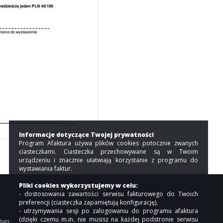
Informacje dotyczące Twojej prywatności
Program Afaktura używa plików cookies potocznie zwanych
ciasteczkami. Ciasteczka przechowywane są w Twoim
urządzeniu i znacznie ułatwiają korzystanie z programu do
wystawiania faktur.
Pliki cookies wykorzystujemy w celu:
POMOC PROGRAMU
- dostosowania zawartości serwisu fakturowego do Twoich
preferencji (ciasteczka zapamiętują konfigurację),
Pomoc online
- utrzymywania sesji po zalogowaniu do programu afaktura
(dzięki czemu m.in. nie musisz na każdej podstronie serwisu
tura
Współpraca