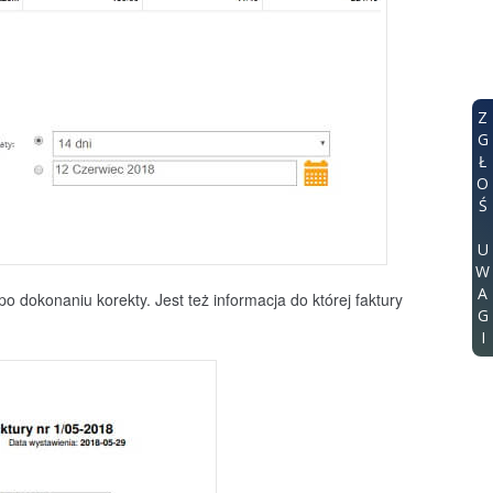
Z
G
Ł
O
Ś
U
W
A
po dokonaniu korekty. Jest też informacja do której faktury
G
I