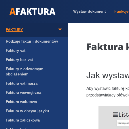
A
FAKTURA
Wystaw dokument
Funkcje 
FAKTURY
Rodzaje faktur i dokumentów
Faktura 
Faktury vat
Faktury bez vat
Faktury z odwrotnym
Jak wystaw
obciążeniem
Faktura vat marża
Aby wystawić fakturę 
Faktura wewnętrzna
przedstawiający ołówe
Faktura walutowa
Faktura w obcym języku
Faktura zaliczkowa