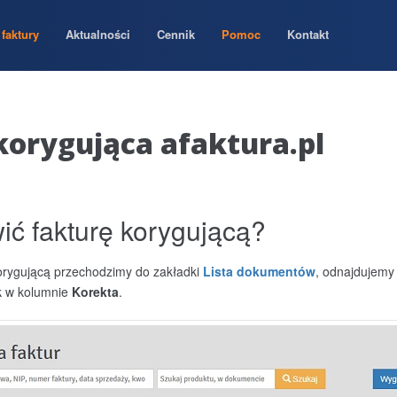
faktury
Aktualności
Cennik
Pomoc
Kontakt
korygująca afaktura.pl
ić fakturę korygującą?
korygującą przechodzimy do zakładki
Lista dokumentów
, odnajdujemy 
k w kolumnie
Korekta
.