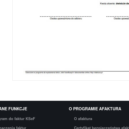
ANE FUNKCJE
O PROGRAMIE AFAKTURA
ram do faktur KSeF
O afaktura
aczenia faktur
Certyfikat bezpieczeństwa afak