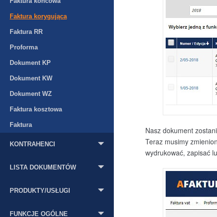
Faktura końcowa
Faktura korygująca
Faktura RR
Proforma
Dokument KP
Dokument KW
Dokument WZ
Faktura kosztowa
Faktura
Nasz dokument zostani
Teraz musimy zmienion
KONTRAHENCI
wydrukować, zapisać l
LISTA DOKUMENTÓW
PRODUKTY/USŁUGI
FUNKCJE OGÓLNE