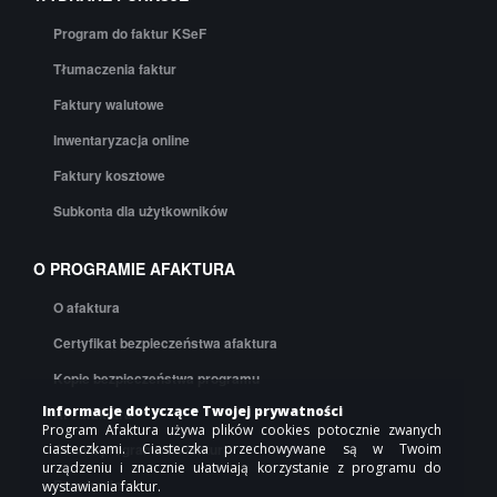
Program do faktur KSeF
Tłumaczenia faktur
Faktury walutowe
Inwentaryzacja online
Faktury kosztowe
Subkonta dla użytkowników
O PROGRAMIE AFAKTURA
O afaktura
Certyfikat bezpieczeństwa afaktura
Kopie bezpieczeństwa programu
Informacje dotyczące Twojej prywatności
API afaktura
Program Afaktura używa plików cookies potocznie zwanych
Cennik programu do faktur
ciasteczkami. Ciasteczka przechowywane są w Twoim
urządzeniu i znacznie ułatwiają korzystanie z programu do
Regulamin
wystawiania faktur.