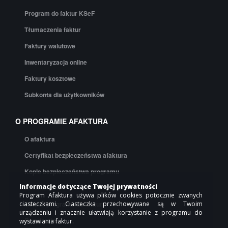
Program do faktur KSeF
Tłumaczenia faktur
Faktury walutowe
Inwentaryzacja online
Faktury kosztowe
Subkonta dla użytkowników
O PROGRAMIE AFAKTURA
O afaktura
Certyfikat bezpieczeństwa afaktura
Kopie bezpieczeństwa programu
Informacje dotyczące Twojej prywatności
API afaktura
Program Afaktura używa plików cookies potocznie zwanych
ciasteczkami. Ciasteczka przechowywane są w Twoim
Cennik programu do faktur
urządzeniu i znacznie ułatwiają korzystanie z programu do
Regulamin
wystawiania faktur.